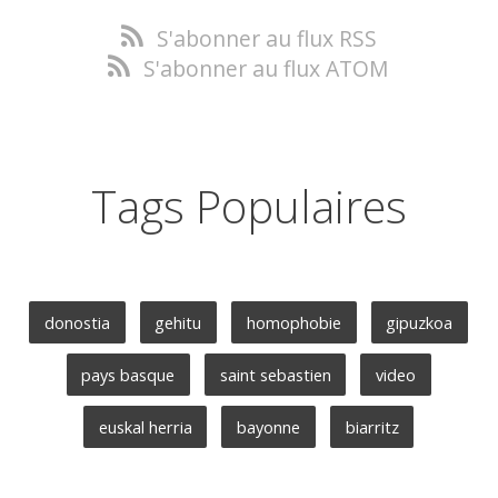
S'abonner au flux RSS
S'abonner au flux ATOM
Tags Populaires
donostia
gehitu
homophobie
gipuzkoa
pays basque
saint sebastien
video
euskal herria
bayonne
biarritz