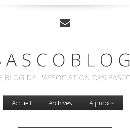
 A S C O B L O G
E BLOG DE L'ASSOCIATION DES BASC
Accueil
Archives
À propos