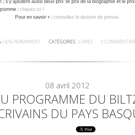
; s’y ajoutent aussi deux prix :le prix de la biographie et le pri
rogramme :
cliquez ici !
Pour en savoir + :
consultez le dossier de presse.
LIEN PERMANENT
CATÉGORIES :
LIVRES
0
COMMENTAIR
08
avril 2012
AU PROGRAMME DU BILT
CRIVAINS DU PAYS BASQ