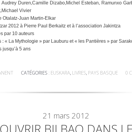
 Audrey Duren,Camille Dizabo,Michel Esteban, Ramunxo Garbi
,Michael Vivier
e Otalatz-Juan Martin-Elkar
tzar 2012 à Pierre Paul Berkaitz et à l’association Jakintza
es par 10 auteurs
s : « La Mythologie » par Lauburu et « les Pantières » par Sar
ts jusqu’à 5 ans
ANENT
CATÉGORIES :
EUSKARA
,
LIVRES
,
PAYS BASQUE
0
C
21
mars 2012
COUVRIR BILBAO DANS LE