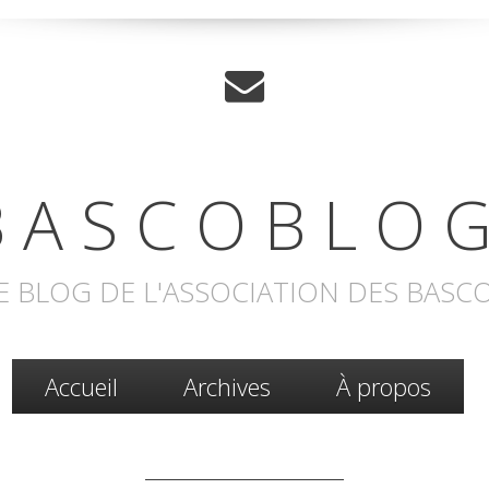
 A S C O B L O G
E BLOG DE L'ASSOCIATION DES BASC
Accueil
Archives
À propos