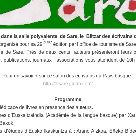
u, dans la salle polyvalente de Sare, le Biltzar des écrivains
ème
 organisé pour sa 29
édition par l’office de tourisme de Sare 
rie de Sare. Près de deux cents auteurs présenteront leurs 
, publications, journaux , associations vous attendent de 10
Pour en savoir + sur ce salon des écrivains du Pays basque :
http://otsare.jimdo.com/
Programme
dédicace de livres en présence des auteurs.
vres d’Euskaltzaindia (Académie de la langue basque) par Xar
 Baxok
s d’études
d’Eusko Ikaskuntza à : Arano Aizkoa, Eñeko Bide