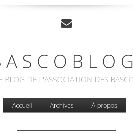
 A S C O B L O G
E BLOG DE L'ASSOCIATION DES BASC
Accueil
Archives
À propos