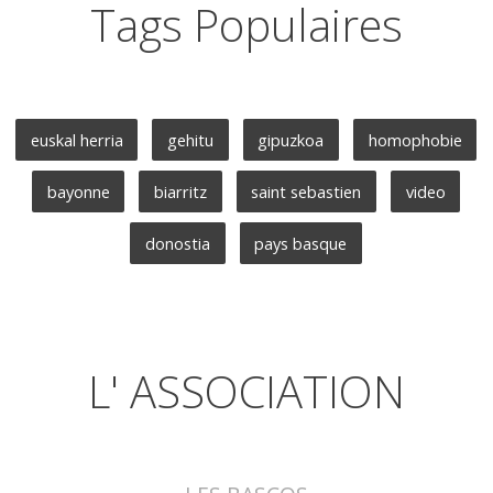
Tags Populaires
euskal herria
gehitu
gipuzkoa
homophobie
bayonne
biarritz
saint sebastien
video
donostia
pays basque
L' ASSOCIATION