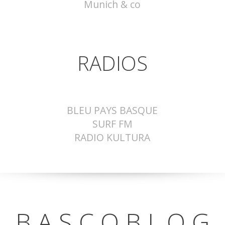
Munich & co
RADIOS
BLEU PAYS BASQUE
SURF FM
RADIO KULTURA
B A S C O B L O G