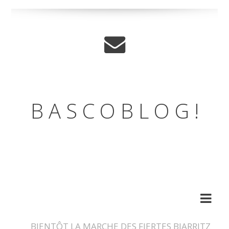
B A S C O B L O G !
LE BLOG DE L'ASSOCIATION
DES BASCOS
BIENTÔT LA MARCHE DES FIERTES BIARRITZ