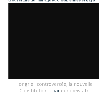
d’ouverture du mariage aux lesbiennes et gays
Hongrie : controversée, la nouvelle
Constitution...
par
euronews-fr