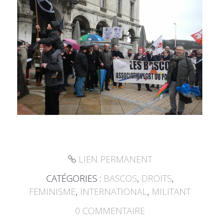
LIEN PERMANENT
CATÉGORIES :
BASCOS
,
DROITS
,
FEMINISME
,
INTERNATIONAL
,
MILITANT
0
COMMENTAIRE