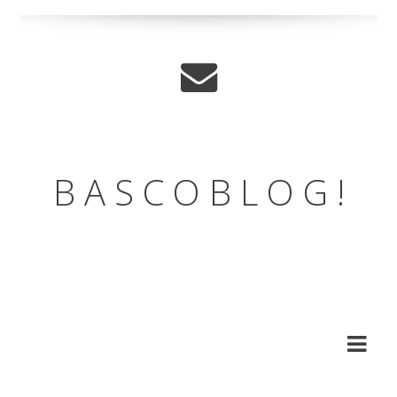
B A S C O B L O G !
LE BLOG DE L'ASSOCIATION
DES BASCOS