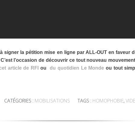
 signer la pétition mise en ligne par ALL-OUT en faveur d
 C’est l’occasion de découvrir ce tout nouveau mouvemen
cet article de RFI
ou
du quotidien Le Monde
ou tout simp
CATÉGORIES :
MOBILISATIONS
TAGS :
HOMOPHOBIE
,
VID