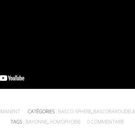
ERMANENT
CATÉGORIES :
BASCO-SPHERE
,
BASCOBAROUDEU
TAGS :
BAYONNE
,
HOMOPHOBIE
0
COMMENTAIRE