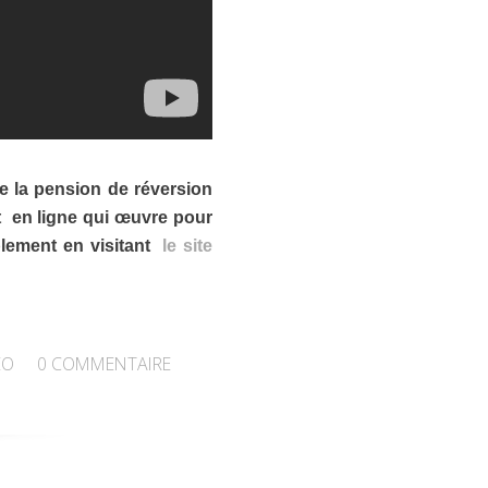
e la pension de réversion
t en ligne qui œuvre pour
lement en visitant
le site
EO
0
COMMENTAIRE