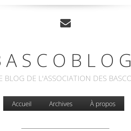
 A S C O B L O G
E BLOG DE L'ASSOCIATION DES BASC
Accueil
Archives
À propos