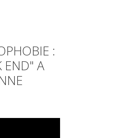
OPHOBIE :
 END" A
ONNE