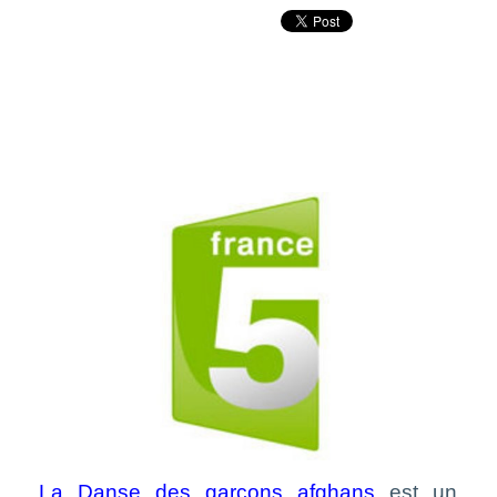
La Danse
des garçons afghans
est un