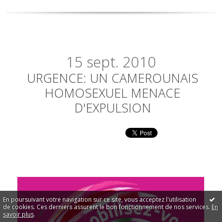
15
sept. 2010
URGENCE: UN CAMEROUNAIS
HOMOSEXUEL MENACE
D'EXPULSION
En poursuivant votre navigation sur ce site, vous acceptez l'utilisation
de cookies. Ces derniers assurent le bon fonctionnement de nos services.
En
savoir plus
.