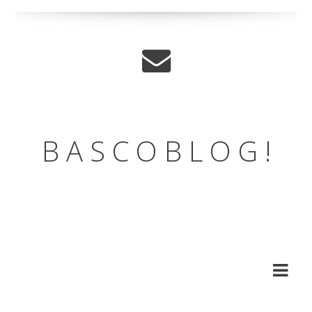
B A S C O B L O G !
LE BLOG DE L'ASSOCIATION
DES BASCOS