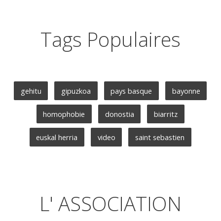
Tags Populaires
gehitu
gipuzkoa
pays basque
bayonne
homophobie
donostia
biarritz
euskal herria
video
saint sebastien
L' ASSOCIATION