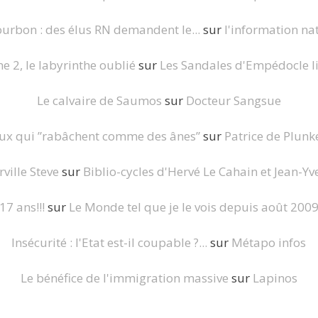
ourbon : des élus RN demandent le...
sur
l'information nat
 2, le labyrinthe oublié
sur
Les Sandales d'Empédocle li
Le calvaire de Saumos
sur
Docteur Sangsue
eux qui ”rabâchent comme des ânes”
sur
Patrice de Plunke
ville Steve
sur
Biblio-cycles d'Hervé Le Cahain et Jean-Yve
17 ans!!!
sur
Le Monde tel que je le vois depuis août 200
Insécurité : l'Etat est-il coupable ?...
sur
Métapo infos
Le bénéfice de l'immigration massive
sur
Lapinos