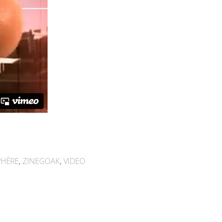
PHÈRE
,
ZINEGOAK
,
VIDEO