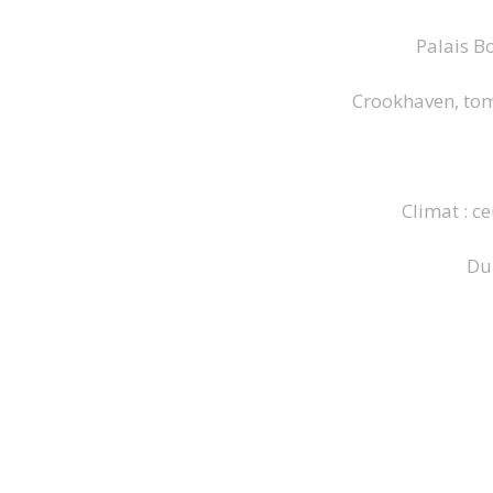
Palais B
Crookhaven, tome
Climat : c
Dur