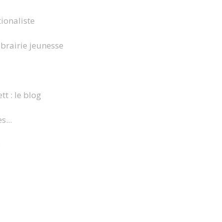
ionaliste
brairie jeunesse
tt : le blog
s...
9