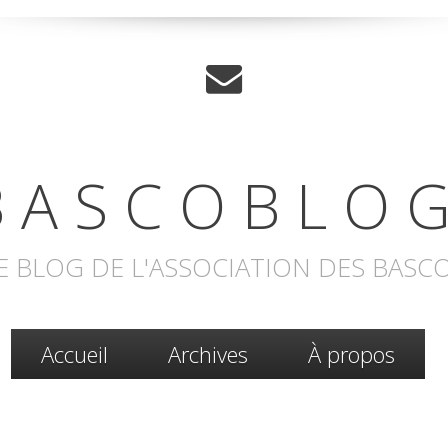
 A S C O B L O G
E BLOG DE L'ASSOCIATION DES BASC
Accueil
Archives
À propos