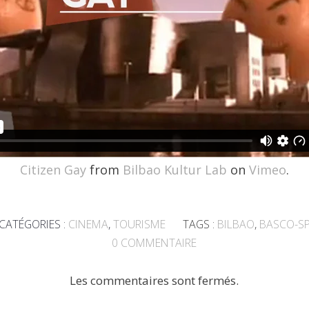
Citizen Gay
from
Bilbao Kultur Lab
on
Vimeo
.
CATÉGORIES :
CINEMA
,
TOURISME
TAGS :
BILBAO
,
BASCO-S
0
COMMENTAIRE
Les commentaires sont fermés.