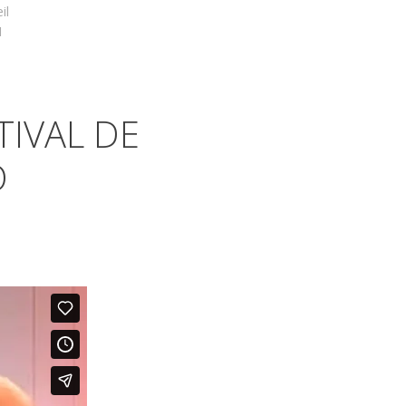
il
1
TIVAL DE
O