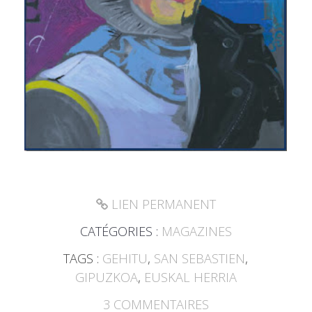
LIEN PERMANENT
CATÉGORIES :
MAGAZINES
TAGS :
GEHITU
,
SAN SEBASTIEN
,
GIPUZKOA
,
EUSKAL HERRIA
3
COMMENTAIRES