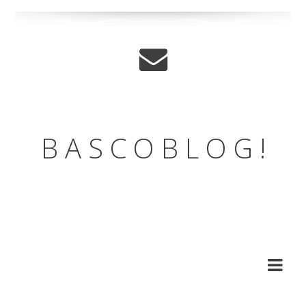
B A S C O B L O G !
LE BLOG DE L'ASSOCIATION
DES BASCOS