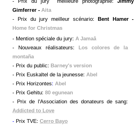
- Prix du jury meilleure photographie:
Jimmy
Gimferrer -
Aita
- Prix du jury meilleur scénario:
Bent Hamer -
Home for Christmas
- Mention spéciale du jury:
A Jamaâ
- Nouveaux réalisateurs:
Los colores de la
montaña
- Prix du public:
Barney's version
- Prix Euskaltel de la jeunesse:
Abel
- Prix Horizontes
:
Abel
- Prix Gehitu:
80 egunean
- Prix de l'Association des donateurs de sang:
Addicted to Love
-
Prix TVE:
Cerro Bayo